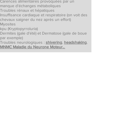
Carences alimentaires provoquées par un
manque d'échanges métaboliques
Troubles rénaux et hépatiques
Insuffisance cardiaque et respiratoire (on voit des
chevaux saigner du nez après un effort)
Myosites
kpu (Kryptopyrroluria)
Dermites (gale d'été) et Dermatose (gale de boue
par exemple)
Troubles neurologiques :
shivering
,
headshaking
,
MNMC Maladie du Neurone Moteur..
.
Qu'engendrent toutes ces conséquences sur le
psychisme du cheval ?
Tics
A
gressivité
Ulcères gastriques
Coliques
Anxiété, peur, stress
Asthénie
Pertes d’appétit
Pour les juments, troubles des cycles
Dépression
Défenses, refus
Anne-Carole
SCHEPENS