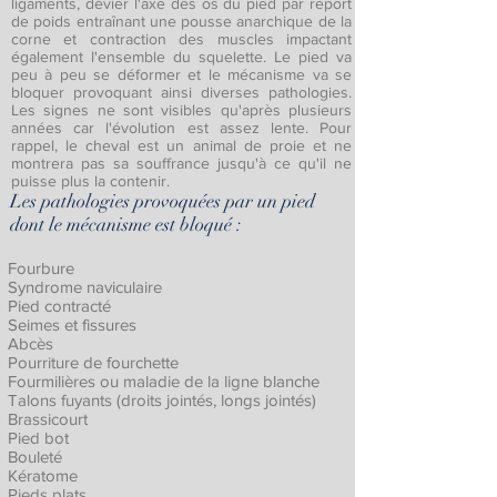
ligaments, dévier l'axe des os du pied par report
de poids entraînant une pousse anarchique de la
corne et contraction des muscles impactant
également l'ensemble du squelette. Le pied va
peu à peu se déformer et le mécanisme va se
bloquer provoquant ainsi diverses pathologies.
Les signes ne sont visibles qu'après plusieurs
années car l'évolution est assez lente. Pour
rappel, le cheval est un animal de proie et ne
montrera pas sa souffrance jusqu'à ce qu'il ne
puisse plus la contenir.
Les pathologies provoquées par un pied
dont le mécanisme est bloqué :
Fourbure
Syndrome naviculaire
Pied contracté
Seimes et fissures
Abcès
Pourriture de fourchette
Fourmilières ou maladie de la ligne blanche
Talons fuyants (droits jointés, longs jointés)
Brassicourt
Pied bot
Bouleté
Kératome
Pieds plats