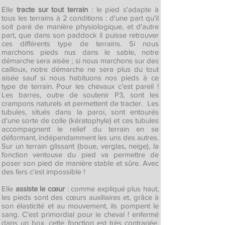
Elle
tracte sur tout terrain
: le pied s'adapte à
tous les terrains à 2 conditions : d'une part qu'il
soit paré de manière physiologique, et d'autre
part, que dans son paddock il puisse retrouver
ces différents type de terrains. Si nous
marchons pieds nus dans le sable, notre
démarche sera aisée ; si nous marchons sur des
cailloux, notre démarche ne sera plus du tout
aisée sauf si nous habituons nos pieds à ce
type de terrain. Pour les chevaux c'est pareil !
Les barres, outre de soutenir P3, sont les
crampons naturels et permettent de tracter. Les
tubules, situés dans la paroi, sont entourés
d'une sorte de colle (kératophyle) et ces tubules
accompagnent le relief du terrain en se
déformant, indépendamment les uns des autres.
Sur un terrain glissant (boue, verglas, neige), la
fonction ventouse du pied va permettre de
poser son pied de manière stable et sûre. Avec
des fers c'est impossible !
Elle
assiste le cœur
: comme expliqué plus haut,
les pieds sont des cœurs auxiliaires et, grâce à
son élasticité et au mouvement, ils pompent le
sang. C'est primordial pour le cheval ! enfermé
dans un box, cette fonction est très contrariée.