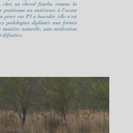
, chez un cheval fourbu (comme la
r positionne ses antérieurs à l'avant
n pince car P3 a basculée (elle n'est
Les podologues diplômés sont formés
de manière naturelle, sans médication
 définitive.