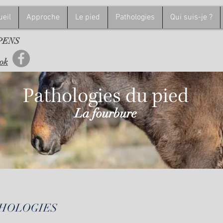
ueil
Approche
Le pied
Pathologies
Qui suis-je ?
EPENS
ook
Pathologies du pied
La fourbure
THOLOGIES