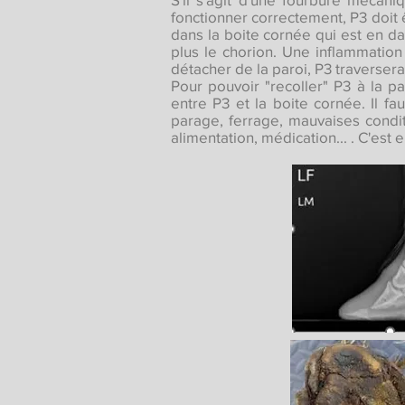
fonctionner correctement, P3 doit ê
dans la boite cornée qui est en dan
plus le chorion. Une inflammation 
détacher de la paroi, P3 traversera 
Pour pouvoir "recoller" P3 à la pa
entre P3 et la boite cornée. Il f
parage, ferrage, mauvaises condi
alimentation, médication... . C'est