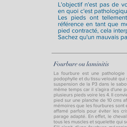
L'objectif n'est pas de 
en quoi c'est pathologiqu
Les pieds ont tellemen
référence en tant que m
pied contracté, cela inter
Sachez qu'un mauvais para
Fourbure ou laminitis
La fourbure est une pathologie e
podophylle et du tissu velouté qui
suspension de la P3 dans le sabot
même temps car il s'agira d'une p
plusieurs pieds voire les 4. Il conv
pied sur une planche de 10 cms afi
mémoires que les fourbures sont es
affamé parfois pour éviter les cri
parage adapté. En effet, le cheva
tous les muscles et squelette qui s
S'il s'agit d'une fourbure mécani