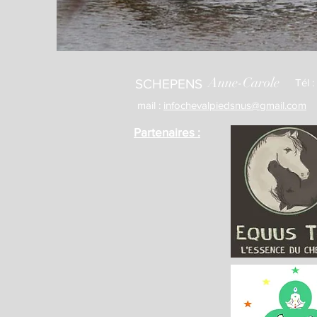
Anne-Carole
SCHEPENS
Tél 
mail :
infochevalpiedsnus@gmail.com
Partenaires :