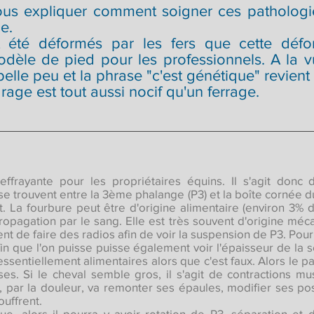
vous expliquer comment soigner ces pathologi
e.
t été déformés par les fers que cette déf
odèle de pied pour les professionnels. A la 
pelle peu et la phrase "c'est génétique" revient
ge est tout aussi nocif qu'un ferrage.
ffrayante pour les propriétaires équins. Il s'agit donc 
 se trouvent entre la 3ème phalange (P3) et la boîte cornée 
. La fourbure peut être d'origine alimentaire (environ 3% d
ropagation par le sang. Elle est très souvent d'origine méc
ient de faire des radios afin de voir la suspension de P3. Pour
n que l'on puisse puisse également voir l'épaisseur de la so
sentiellement alimentaires alors que c'est faux. Alors le pa
ses. Si le cheval semble gros, il s'agit de contractions mu
l, par la douleur, va remonter ses épaules, modifier ses po
ouffrent.
que, alors il pourra y avoir rotation de P3, séparation et